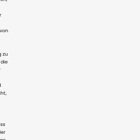
r
 von
g zu
 die
r
d
ht,
ess
der
uns