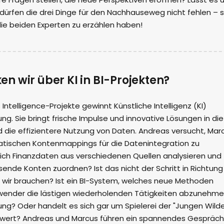
 dürfen die drei Dinge für den Nachhauseweg nicht fehlen – 
ie beiden Experten zu erzählen haben!
 wir über KI in BI-Projekten?
 Intelligence-Projekte gewinnt Künstliche Intelligenz (KI)
. Sie bringt frische Impulse und innovative Lösungen in die
 die effizientere Nutzung von Daten. Andreas versucht, Mar
tischen Kontenmappings für die Datenintegration zu
klich Finanzdaten aus verschiedenen Quellen analysieren und
ende Konten zuordnen? Ist das nicht der Schritt in Richtung
n wir brauchen? Ist ein BI-System, welches neue Methoden
nder die lästigen wiederholenden Tätigkeiten abzunehme
zung? Oder handelt es sich gar um Spielerei der "Jungen Wild
rwert? Andreas und Marcus führen ein spannendes Gespräch