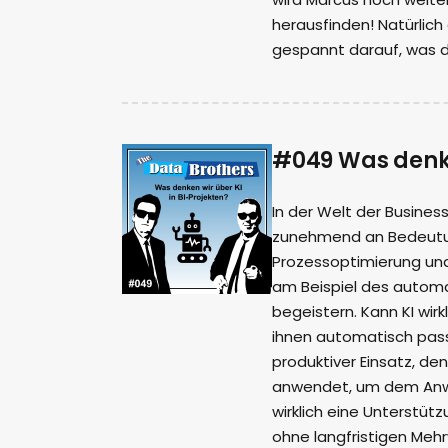
herausfinden! Natürlich
gespannt darauf, was d
#049 Was denken
In der Welt der Business
zunehmend an Bedeutung
Prozessoptimierung und
am Beispiel des automa
begeistern. Kann KI wir
ihnen automatisch pass
produktiver Einsatz, de
anwendet, um dem Anwe
wirklich eine Unterstüt
ohne langfristigen Meh