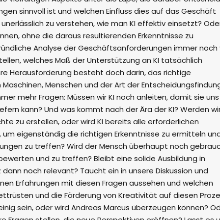
ngen sinnvoll ist und welchen Einfluss dies auf das Geschäft
 unerlässlich zu verstehen, wie man KI effektiv einsetzt? Ode
können, ohne die daraus resultierenden Erkenntnisse zu
 gründliche Analyse der Geschäftsanforderungen immer noch
ellen, welches Maß der Unterstützung an KI tatsächlich
ahre Herausforderung besteht doch darin, das richtige
 Maschinen, Menschen und der Art der Entscheidungsfindun
immer mehr Fragen: Müssen wir KI noch anleiten, damit sie uns
efern kann? Und was kommt nach der Ära der KI? Werden wi
te zu erstellen, oder wird KI bereits alle erforderlichen
 um eigenständig die richtigen Erkenntnisse zu ermitteln un
ungen zu treffen? Wird der Mensch überhaupt noch gebrauc
werten und zu treffen? Bleibt eine solide Ausbildung in
z dann noch relevant? Taucht ein in unsere Diskussion und
genen Erfahrungen mit diesen Fragen aussehen und welchen
ttrüsten und die Förderung von Kreativität auf diesen Proz
einig sein, oder wird Andreas Marcus überzeugen können? O
e Fragen stellen, die neue Perspektiven eröffnen? Lasst es 