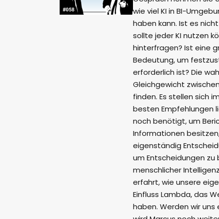
wie viel KI in BI-Umgebu
haben kann. Ist es nicht
sollte jeder KI nutzen 
hinterfragen? Ist eine
Bedeutung, um festzust
erforderlich ist? Die w
Gleichgewicht zwischen
finden. Es stellen sich 
besten Empfehlungen li
noch benötigt, um Berich
Informationen besitzen,
eigenständig Entscheid
um Entscheidungen zu be
menschlicher Intelligen
erfahrt, wie unsere ei
Einfluss Lambda, das We
haben. Werden wir uns 
wird Marcus noch weiter