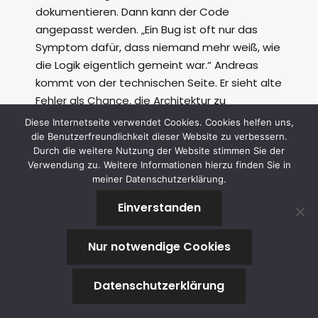
dokumentieren. Dann kann der Code
angepasst werden. „Ein Bug ist oft nur das
Symptom dafür, dass niemand mehr weiß, wie
die Logik eigentlich gemeint war.“ Andreas
kommt von der technischen Seite. Er sieht alte
Fehler als Chance, die Architektur zu
verbessern. Für ihn ist jeder Fund ein
Diese Internetseite verwendet Cookies. Cookies helfen uns,
„Eintrittsticket“ in den Code, um aufzuräumen,
die Benutzerfreundlichkeit dieser Website zu verbessern.
Durch die weitere Nutzung der Website stimmen Sie der
zu modularisieren und Abhängigkeiten zu
Verwendung zu. Weitere Informationen hierzu finden Sie in
reduzieren. Sein Credo: „Wenn ich schon am
meiner Datenschutzerklärung.
offenen Herzen operiere, dann auch gleich
den Bypass legen, der uns künftige Probleme
Einverstanden
erspart.“ Beide wollen, dass am Ende
Fachlichkeit und Technik wieder
Nur notwendige Cookies
übereinstimmen und dass der Code nicht
länger als heimliche Dokumentation herhalten
Datenschutzerklärung
muss. Unsere drei Learnings 1. Transparenz vor
Technik: Erst Klarheit über die fachlichen