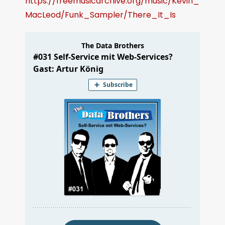
https://freemusicarchive.org/music/Kevin_
MacLeod/Funk_Sampler/There_It_Is