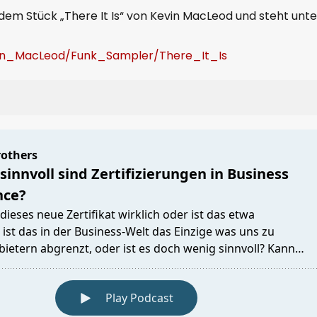
dem Stück „There It Is“ von Kevin MacLeod und steht unte
evin_MacLeod/Funk_Sampler/There_It_Is