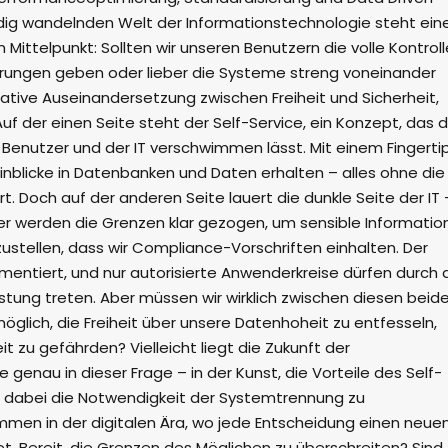
ändig wandelnden Welt der Informationstechnologie steht ein
Mittelpunkt: Sollten wir unseren Benutzern die volle Kontroll
ahrungen geben oder lieber die Systeme streng voneinander
imative Auseinandersetzung zwischen Freiheit und Sicherheit,
 Auf der einen Seite steht der Self-Service, ein Konzept, das d
enutzer und der IT verschwimmen lässt. Mit einem Fingerti
inblicke in Datenbanken und Daten erhalten – alles ohne die
t. Doch auf der anderen Seite lauert die dunkle Seite der IT 
er werden die Grenzen klar gezogen, um sensible Informatio
ustellen, dass wir Compliance-Vorschriften einhalten. Der
mentiert, und nur autorisierte Anwenderkreise dürfen durch 
estung treten. Aber müssen wir wirklich zwischen diesen beid
öglich, die Freiheit über unsere Datenhoheit zu entfesseln,
t zu gefährden? Vielleicht liegt die Zukunft der
 genau in dieser Frage – in der Kunst, die Vorteile des Self-
e dabei die Notwendigkeit der Systemtrennung zu
mmen in der digitalen Ära, wo jede Entscheidung einen neue
t. Bereit, die Grenzen des Möglichen zu überschreiten? Sind