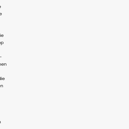
e
e
ie
pp
–
nen
die
en
n