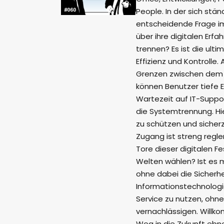
People. In der sich st
entscheidende Frage im 
über ihre digitalen Erf
trennen? Es ist die ult
Effizienz und Kontrolle.
Grenzen zwischen dem B
können Benutzer tiefe E
Wartezeit auf IT-Suppor
die Systemtrennung. Hi
zu schützen und sicherz
Zugang ist streng regle
Tore dieser digitalen F
Welten wählen? Ist es m
ohne dabei die Sicherhei
Informationstechnologie
Service zu nutzen, ohn
vernachlässigen. Willko
Weg in die Zukunft ebne