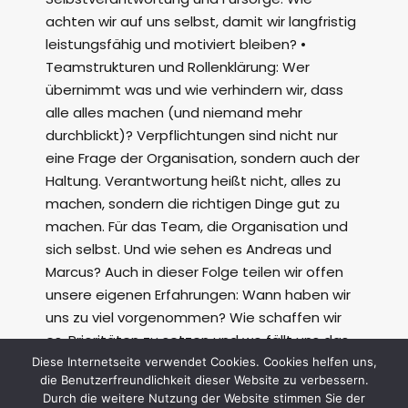
achten wir auf uns selbst, damit wir langfristig
leistungsfähig und motiviert bleiben? •
Teamstrukturen und Rollenklärung: Wer
übernimmt was und wie verhindern wir, dass
alle alles machen (und niemand mehr
durchblickt)? Verpflichtungen sind nicht nur
eine Frage der Organisation, sondern auch der
Haltung. Verantwortung heißt nicht, alles zu
machen, sondern die richtigen Dinge gut zu
machen. Für das Team, die Organisation und
sich selbst. Und wie sehen es Andreas und
Marcus? Auch in dieser Folge teilen wir offen
unsere eigenen Erfahrungen: Wann haben wir
uns zu viel vorgenommen? Wie schaffen wir
es, Prioritäten zu setzen und wo fällt uns das
noch schwer? Welche Tools und Strategien
Diese Internetseite verwendet Cookies. Cookies helfen uns,
die Benutzerfreundlichkeit dieser Website zu verbessern.
helfen uns? Wie immer bekommt ihr drei
Durch die weitere Nutzung der Website stimmen Sie der